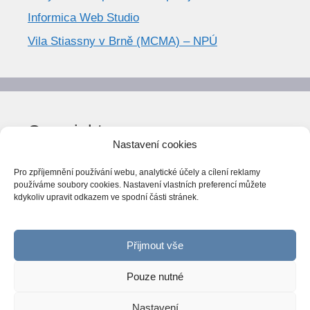
Informica Web Studio
Vila Stiassny v Brně (MCMA) – NPÚ
Copyright
Nastavení cookies
© World Trend 2014-2026
Pro zpříjemnění používání webu, analytické účely a cílení reklamy
Všechna práva vyhrazena.
používáme soubory cookies. Nastavení vlastních preferencí můžete
kdykoliv upravit odkazem ve spodní části stránek.
CC BY-NC 4.0
Webarchiv
ováno Národní knihovnou ČR
Přijmout vše
Pouze nutné
Nastavení