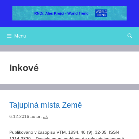
Přeskočit
na
obsah
Menu
Inkové
Tajuplná místa Země
6.12.2016
autor:
ak
Publikováno v časopisu VTM, 1994, 48 (9), 32-35. ISSN
1214-3820. Dostala se mi nedávno do ruky stejnojmenná