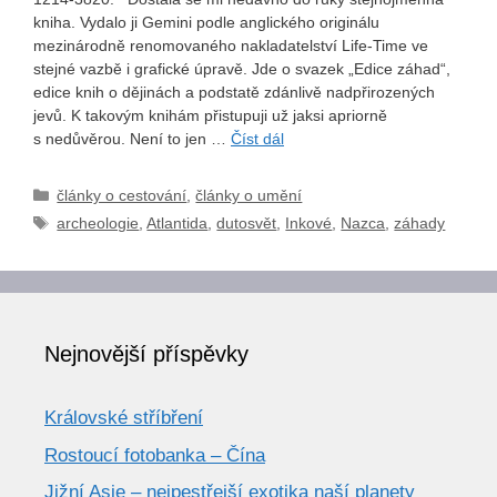
kniha. Vydalo ji Gemini podle anglického originálu
mezinárodně renomovaného nakladatelství Life-Time ve
stejné vazbě i grafické úpravě. Jde o svazek „Edice záhad“,
edice knih o dějinách a podstatě zdánlivě nadpřirozených
jevů. K takovým knihám přistupuji už jaksi apriorně
s nedůvěrou. Není to jen …
Číst dál
Rubriky
články o cestování
,
články o umění
Štítky
archeologie
,
Atlantida
,
dutosvět
,
Inkové
,
Nazca
,
záhady
Nejnovější příspěvky
Královské stříbření
Rostoucí fotobanka – Čína
Jižní Asie – nejpestřejší exotika naší planety