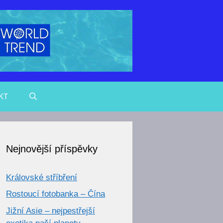
KT
Nejnovější příspěvky
Královské stříbření
Rostoucí fotobanka – Čína
Jižní Asie – nejpestřejší