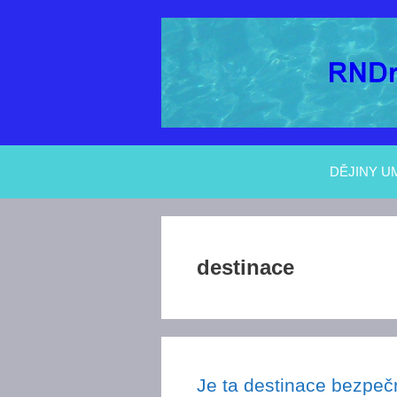
Přeskočit
na
obsah
DĚJINY U
destinace
Je ta destinace bezpe