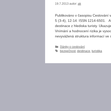
19.7.2013
autor:
ak
Publikováno v časopisu Cestování v
5 (3-4), 12-14. ISSN 1214-6501. Au
destinace z hlediska turisty. Ukazuje
Vnímání a hodnocení rizika je vysoc
nevyvážená struktura informací ve
Rubriky
články o cestování
Štítky
bezpečnost
,
destinace
,
turistika