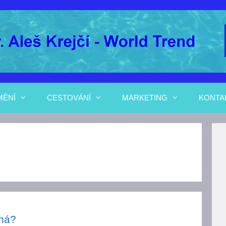
MĚNÍ
CESTOVÁNÍ
MARKETING
KONTA
čná?