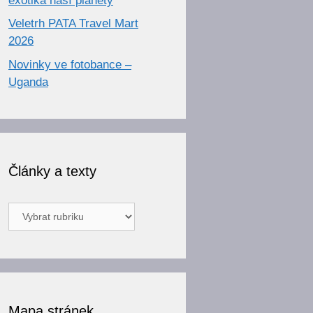
exotika naší planety
Veletrh PATA Travel Mart
2026
Novinky ve fotobance –
Uganda
Články a texty
Články
a
texty
Mapa stránek