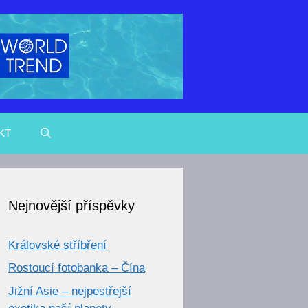
KT
Nejnovější příspěvky
Královské stříbření
Rostoucí fotobanka – Čína
Jižní Asie – nejpestřejší