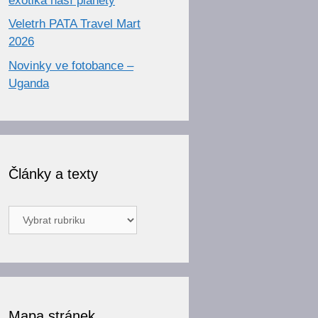
exotika naší planety
Veletrh PATA Travel Mart
2026
Novinky ve fotobance –
Uganda
Články a texty
Články
a
texty
Mapa stránek