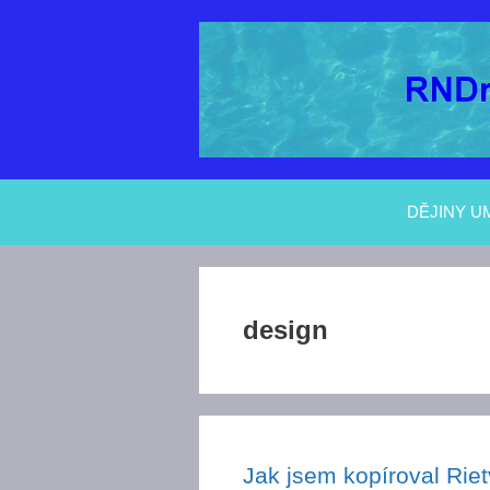
Přeskočit
na
obsah
DĚJINY U
design
Jak jsem kopíroval Rie