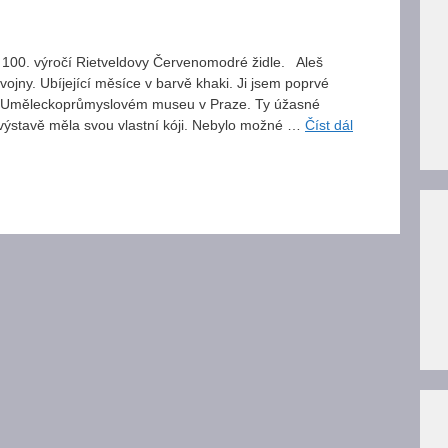
 100. výročí Rietveldovy Červenomodré židle. Aleš
vojny. Ubíjející měsíce v barvě khaki. Ji jsem poprvé
tí v Uměleckoprůmyslovém museu v Praze. Ty úžasné
 výstavě měla svou vlastní kóji. Nebylo možné …
Číst dál