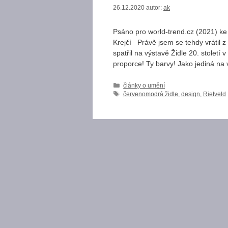
26.12.2020
autor:
ak
Psáno pro world-trend.cz (2021) ke
Krejčí Právě jsem se tehdy vrátil z 
spatřil na výstavě Židle 20. stole
proporce! Ty barvy! Jako jediná na
Rubriky
články o umění
Štítky
červenomodrá židle
,
design
,
Rietveld