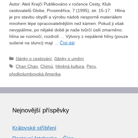
Autor: Aleš Krejčí Publikováno v ročence Cesty, Klub
cestovatelů Globe, Prosiměřice, 7 (1995), str. 15-17. Hlína
je pro stavbu obydlí a výrobu nádob nesporně materiálem
mnohem lépe opracovatelnějším než kámen. Pokud ji však
nevypálíme, po nějaké době je naše tvůrčí úsilí zmarněno:
hlína se rozmočí, rozdrolí … Výtvory z nepálené hlíny (pouze
sušené na slunci) mají …
Číst dál
Rubriky
články o cestování
,
články o umění
Štítky
Chan Chan
,
Chimú
,
hliněná kultura
,
Peru
,
předkolumbovská Amerika
Nejnovější příspěvky
Královské stříbření