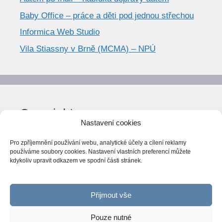
Baby Office – práce a děti pod jednou střechou
Informica Web Studio
Vila Stiassny v Brně (MCMA) – NPÚ
Copyright
Nastavení cookies
© World Trend 2014-2026
Pro zpříjemnění používání webu, analytické účely a cílení reklamy
Všechna práva vyhrazena.
používáme soubory cookies. Nastavení vlastních preferencí můžete
kdykoliv upravit odkazem ve spodní části stránek.
CC BY-NC 4.0
Webarchiv
ováno Národní knihovnou ČR
Přijmout vše
Pouze nutné