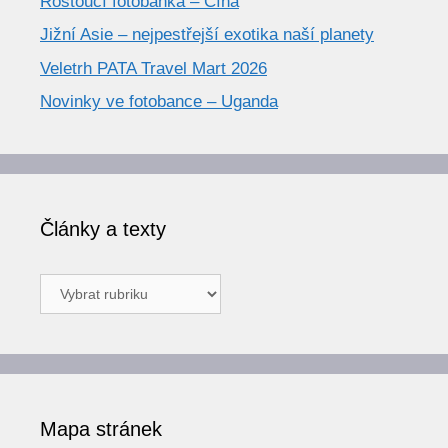
Rostoucí fotobanka – Čína
Jižní Asie – nejpestřejší exotika naší planety
Veletrh PATA Travel Mart 2026
Novinky ve fotobance – Uganda
Články a texty
Články
a
texty
Mapa stránek