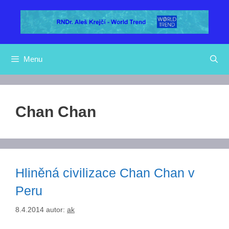
Přeskočit
na
obsah
Menu
Chan Chan
Hliněná civilizace Chan Chan v
Peru
8.4.2014
autor:
ak