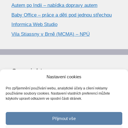
Autem po Indii – nabídka dopravy autem
Baby Office – práce a děti pod jednou střechou
Informica Web Studio
Vila Stiassny v Brně (MCMA) – NPÚ
Copyright
Nastavení cookies
© World Trend 2014-2026
Pro zpříjemnění používání webu, analytické účely a cílení reklamy
Všechna práva vyhrazena.
používáme soubory cookies. Nastavení vlastních preferencí můžete
kdykoliv upravit odkazem ve spodní části stránek.
CC BY-NC 4.0
Webarchiv
ováno Národní knihovnou ČR
Přijmout vše