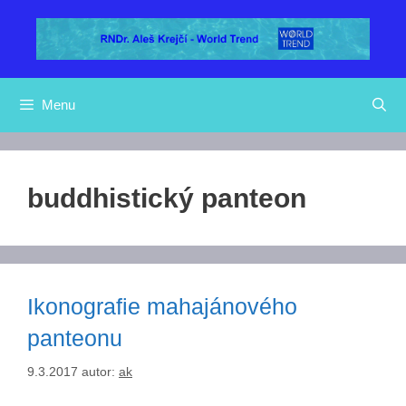
Přeskočit
na
obsah
Menu
buddhistický panteon
Ikonografie mahajánového
panteonu
9.3.2017
autor:
ak