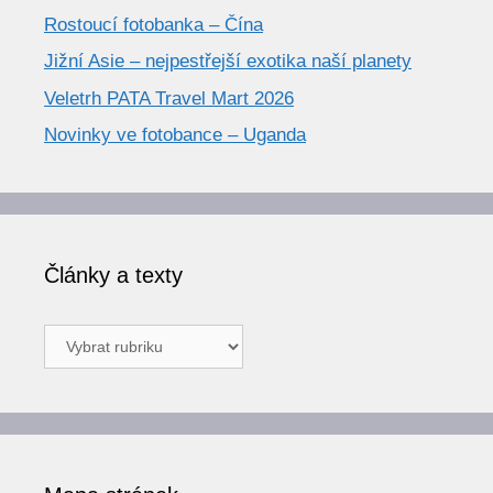
Rostoucí fotobanka – Čína
Jižní Asie – nejpestřejší exotika naší planety
Veletrh PATA Travel Mart 2026
Novinky ve fotobance – Uganda
Články a texty
Články
a
texty