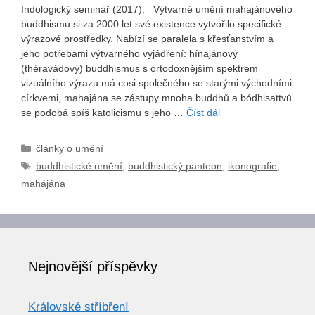
Indologický seminář (2017). Výtvarné umění mahajánového
buddhismu si za 2000 let své existence vytvořilo specifické
výrazové prostředky. Nabízí se paralela s křesťanstvím a
jeho potřebami výtvarného vyjádření: hínajánový
(théravádový) buddhismus s ortodoxnějším spektrem
vizuálního výrazu má cosi společného se starými východními
církvemi, mahajána se zástupy mnoha buddhů a bódhisattvů
se podobá spíš katolicismu s jeho …
Číst dál
Rubriky
články o umění
Štítky
buddhistické umění
,
buddhistický panteon
,
ikonografie
,
mahájána
Nejnovější příspěvky
Královské stříbření