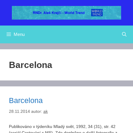
Přeskočit
na
obsah
Menu
Barcelona
Barcelona
28.11.2014
autor:
ak
Publikováno v týdeníku Mladý svět, 1992, 34 (31), str. 42
(seriál Cestování s MS). Zde doplněno o další fotografie z