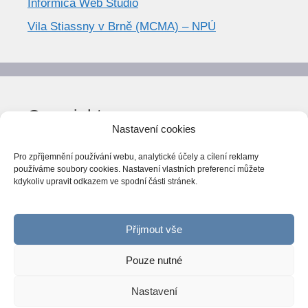
Informica Web Studio
Vila Stiassny v Brně (MCMA) – NPÚ
Copyright
Nastavení cookies
© World Trend 2014-2026
Pro zpříjemnění používání webu, analytické účely a cílení reklamy
Všechna práva vyhrazena.
používáme soubory cookies. Nastavení vlastních preferencí můžete
kdykoliv upravit odkazem ve spodní části stránek.
CC BY-NC 4.0
Webarchiv
ováno Národní knihovnou ČR
Přijmout vše
Pouze nutné
Nastavení