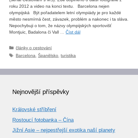
roku 2012 a video na konci textu. Barcelona nejen
olympijská Být pořadatelem letní olympiády je pro každé
město nesmírná čest, závazek, problém a nakonec i ta sláva.
Nepochybuji o tom, že názvy olympijských sportovišť
Montjuic, Badalona či Vall …
Číst dál
Rubriky
články o cestování
Štítky
Barcelona
,
Španělsko
,
turistika
Nejnovější příspěvky
Královské stříbření
Rostoucí fotobanka – Čína
Jižní Asie – nejpestřejší exotika naší planety