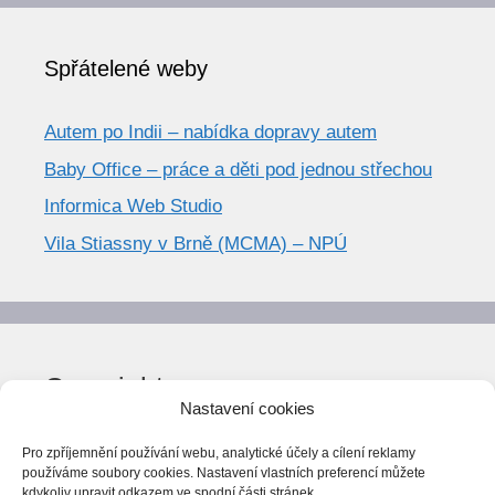
Spřátelené weby
Autem po Indii – nabídka dopravy autem
Baby Office – práce a děti pod jednou střechou
Informica Web Studio
Vila Stiassny v Brně (MCMA) – NPÚ
Copyright
Nastavení cookies
© World Trend 2014-2026
Pro zpříjemnění používání webu, analytické účely a cílení reklamy
Všechna práva vyhrazena.
používáme soubory cookies. Nastavení vlastních preferencí můžete
kdykoliv upravit odkazem ve spodní části stránek.