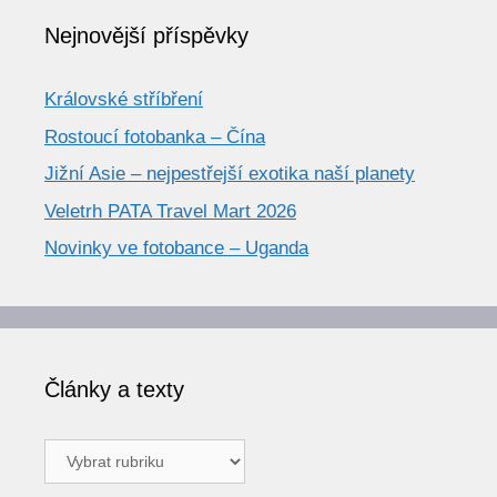
Nejnovější příspěvky
Královské stříbření
Rostoucí fotobanka – Čína
Jižní Asie – nejpestřejší exotika naší planety
Veletrh PATA Travel Mart 2026
Novinky ve fotobance – Uganda
Články a texty
Články
a