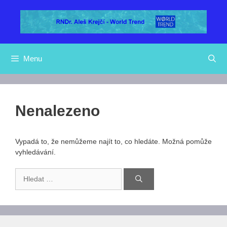
Přeskočit
na
obsah
Menu
Nenalezeno
Vypadá to, že nemůžeme najít to, co hledáte. Možná pomůže
vyhledávání.
Hledat: