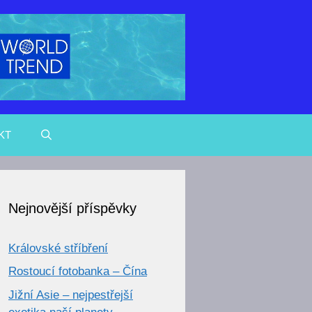
KT
Nejnovější příspěvky
Královské stříbření
Rostoucí fotobanka – Čína
Jižní Asie – nejpestřejší