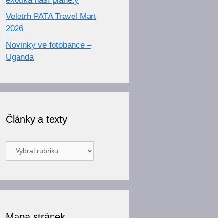
exotika naší planety
Veletrh PATA Travel Mart
2026
Novinky ve fotobance –
Uganda
Články a texty
Články
a
texty
Mapa stránek