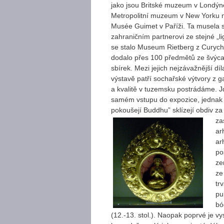
jako jsou Britské muzeum v Londýn
Metropolitní muzeum v New Yorku 
Musée Guimet v Paříži. Ta musela 
zahraničním partnerovi ze stejné „li
se stalo Museum Rietberg z Curych
dodalo přes 100 předmětů ze švýc
sbírek. Mezi jejich nejzávažnější díl
výstavě patří sochařské výtvory z ga
a kvalitě v tuzemsku postrádáme. J
samém vstupu do expozice, jednak o
pokoušejí Buddhu” sklízejí obdiv 
za
ar
ar
po
ze
ze
tr
pu
bó
(12.-13. stol.). Naopak poprvé je 