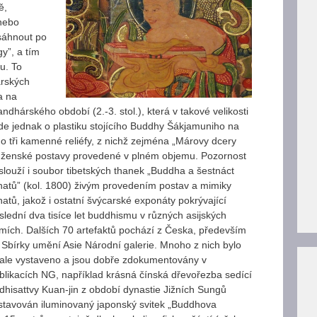
ě,
nebo
sáhnout po
gy”, a tím
u. To
arských
a na
ndhárského období (2.-3. stol.), která v takové velikosti
de jednak o plastiku stojícího Buddhy Šákjamuniho na
 tři kamenné reliéfy, z nichž zejména „Márovy dcery
za ženské postavy provedené v plném objemu. Pozornost
slouží i soubor
tibetských thanek „Buddha a šestnáct
hatů” (kol. 1800) živým provedením postav a mimiky
hatů, jakož i ostatní švýcarské exponáty pokrývající
slední dva tisíce let buddhismu v různých asijských
mích. Dalších 70 artefaktů pochází z Česka, především
 Sbírky umění Asie Národní galerie. Mnoho z nich bylo
vale vystaveno a jsou dobře zdokumentovány v
blikacích NG, například krásná čínská dřevořezba sedící
dhisattvy Kuan-jin z období dynastie Jižních Sungů
vystavován iluminovaný japonský svitek „Buddhova