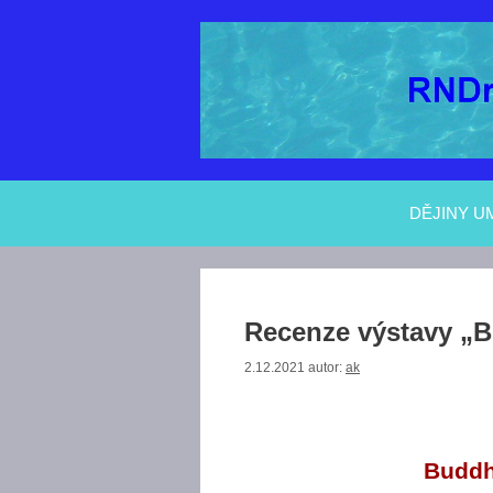
Přeskočit
na
obsah
DĚJINY U
Recenze výstavy „B
2.12.2021
autor:
ak
Buddhi