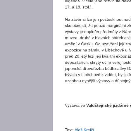
legenda” v celé jeho rozvinuté délc
17. a 18. stol.).
Na závěr si lze jen postesknout na
skutečností, že pouze marginální z
výstavy je doplněn předměty z Náp
muzea, druhé z hlavních sbírek asi
umění v Česku. Od uzavření její stá
expozice na zámku v Liběchově u 
před 20 lety leží její kvalitní exponá
depozitářích, skryty očím veřejnosti
japonská dřevořezba bódhisattvy Dž
bývala v Liběchově k vidění, by jistě
ozdobou nynější výstavy a důstojn
Výstava ve
Valdštejnské jízdárně 
Text:
Aleš Krejčí