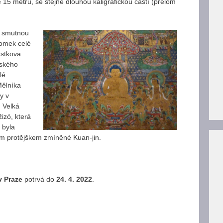
e 15 metrů, se stejně dlouhou kaligrafickou částí (přelom
d smutnou
lomek celé
rstkova
jského
lé
Mělníka
ty v
. Velká
izó, která
 byla
ým protějškem zmíněné Kuan-jin.
v Praze
potrvá do
24. 4. 2022
.