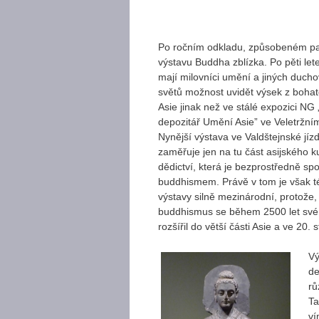
Po ročním odkladu, způsobeném pa
výstavu Buddha zblízka. Po pěti let
mají milovníci umění a jiných duch
světů možnost uvidět výsek z bohat
Asie jinak než ve stálé expozici NG
depozitář Umění Asie” ve Veletržním
Nynější výstava ve Valdštejnské jíz
zaměřuje jen na tu část asijského k
dědictví, která je bezprostředně sp
buddhismem. Právě v tom je však 
výstavy silně mezinárodní, protože,
buddhismus se během 2500 let své
rozšířil do větší části Asie a ve 20. 
V
de
rů
Ta
ví