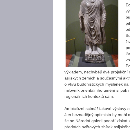
Eg
vý
bu
pí
od
Bu
ži
po
lá
vo
Po
výkladem, nechybějí dvě projekční m
asijských zemích a současnými akti
o vlivu buddhistických myšlenek na u
milovník orientálního umění si pak
regionálních kontextů sám.
Ambiciózní scénář takové výstavy 
Jen beznadějný optimista by mohl 
že se Národní galerii podaří získat 
předních světových sbírek asijskéh