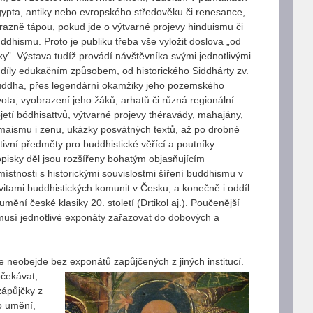
ypta, antiky nebo evropského středověku či renesance,
razně tápou, pokud jde o výtvarné projevy hinduismu či
ddhismu. Proto je publiku třeba vše vyložit doslova „od
ky”. Výstava tudíž provádí návštěvníka svými jednotlivými
díly edukačním způsobem, od historického Siddhárty zv.
ddha, přes legendární okamžiky jeho pozemského
vota, vyobrazení jeho žáků, arhatů či různá regionální
jetí bódhisattvů, výtvarné projevy théravády, mahajány,
maismu i zenu, ukázky posvátných textů, až po drobné
tivní předměty pro buddhistické věřící a poutníky.
pisky děl jsou rozšířeny bohatým objasňujícím
ístnosti s historickými souvislostmi šíření buddhismu v
vitami buddhistických komunit v Česku, a konečně i oddíl
mění české klasiky 20. století (Drtikol aj.). Poučenější
 musí jednotlivé exponáty zařazovat do dobových a
se neobejde bez
exponátů zapůjčených z jiných institucí.
očekávat,
zápůjčky z
o umění,