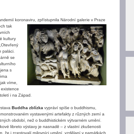
ndemií koronaviru,
zpřístupnila Národní galerie v Praze
ech tak
ovních
é kultury
 „Otevřený
 paláci.
dárně se
ulturního
ojena s
téma
 jak víme,
 existence
století i na Západ.
ýstava
Buddha zblízka
vypráví spíše o buddhismu,
monstrovaném vystavenými artefakty z různých zemí a
zných období, než o buddhistickém výtvarném umění.
kové libreto výstavy je nasnadě – z vlastní zkušenosti
m, že i zcestovalí milovníci umění, vzdělaní v památkách