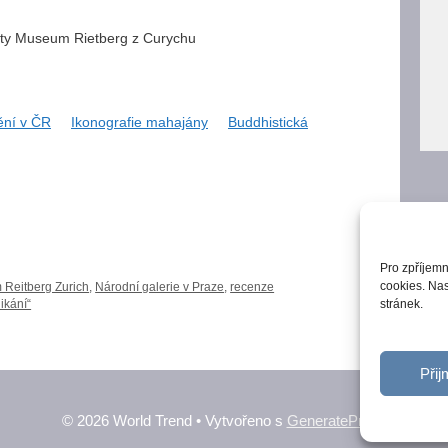
áty Museum Rietberg z Curychu
ění v ČR
Ikonografie mahajány
Buddhistická
Pro zpříjemn
cookies. Nas
Reitberg Zurich
,
Národní galerie v Praze
,
recenze
ikání“
stránek.
Přij
© 2026 World Trend
• Vytvořeno s
GeneratePress