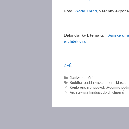
Foto:
World Trend
, všechny expon
Další články k tématu:
Asijské um
architektura
ZPĚT
Rubriky
články o umění
Štítky
Buddha
,
buddhistické umění
,
Museum 
Konferenční příspěvek „Rodinné podn
Architektura hinduistických chrámů