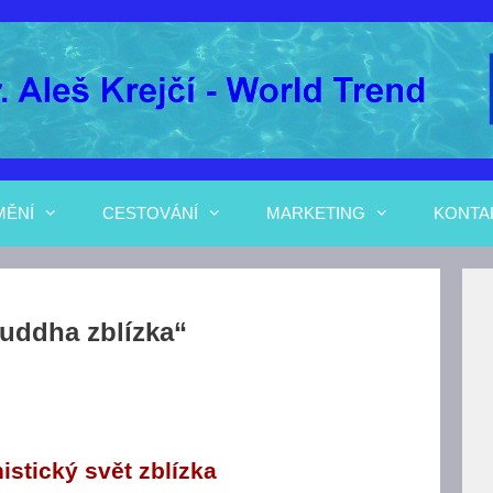
MĚNÍ
CESTOVÁNÍ
MARKETING
KONTA
uddha zblízka“
stický svět zblízka